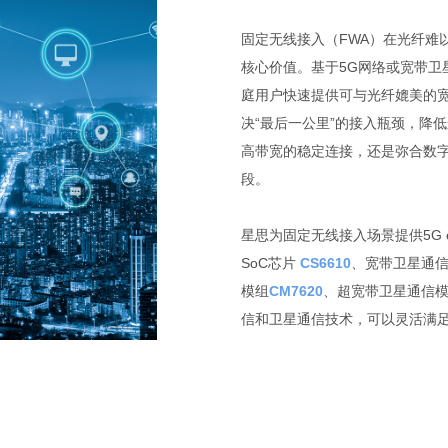
固定无线接入（FWA）在光纤难
核心价值。基于5G网络或宽带卫
庭用户快速提供可与光纤媲美的宽
决“最后一公里”的接入瓶颈，降
高带宽的稳定连接，还是弥合数
段。
星思为固定无线接入场景提供5G e
SoC芯片
CS6610
、宽带卫星通信
模组
CM7620
、超宽带卫星通信
信和卫星通信技术，可以灵活满