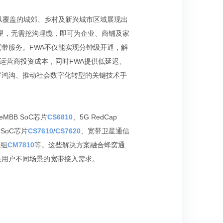
以覆盖的城郊、乡村及新兴城市区域展现出
星，无需挖沟埋缆，即可为企业、商铺及家
带服务。FWA不仅能实现分钟级开通，解
低运营商投资成本，同时FWA提供低延迟、
字鸿沟、推动社会数字化转型的关键技术手
MBB SoC芯片
CS6810
、5G RedCap
SoC芯片
CS7610
/
CS7620
、宽带卫星通信
模组
CM7810
等。这些解决方案融合蜂窝通
足用户不同场景的宽带接入需求。